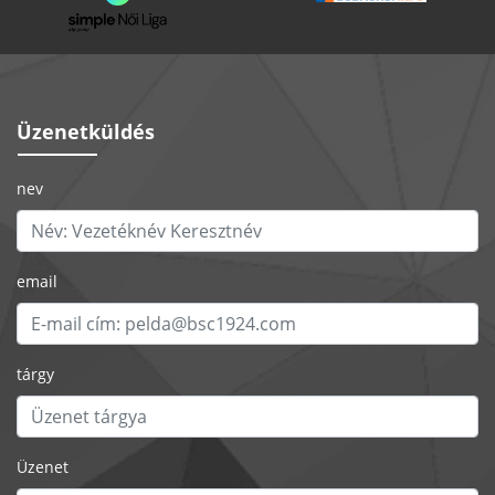
Üzenetküldés
nev
email
tárgy
Üzenet