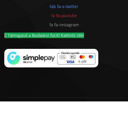
fab fa-x-twitter
fa fa-youtube
fa fa-instagram
Támogasd a Budaörsi focit! Kattints ide!
© 2018 - 2026 BSC 1924 Futball Kft. |