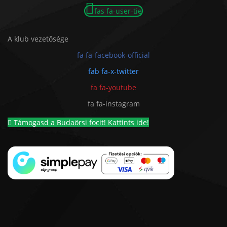
fas fa-user-tie
A klub vezetősége
fa fa-facebook-official
fab fa-x-twitter
fa fa-youtube
fa fa-instagram
Támogasd a Budaörsi focit! Kattints ide!