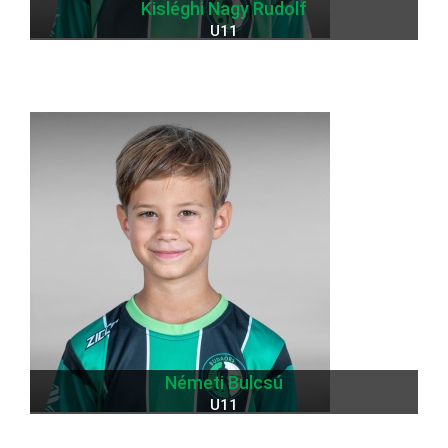
Kisléghi Nagy Rudolf
U11
Németi Bulcsú
U11