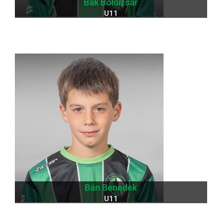
Bak Boldizsár
U11
Bán Benedek
U11