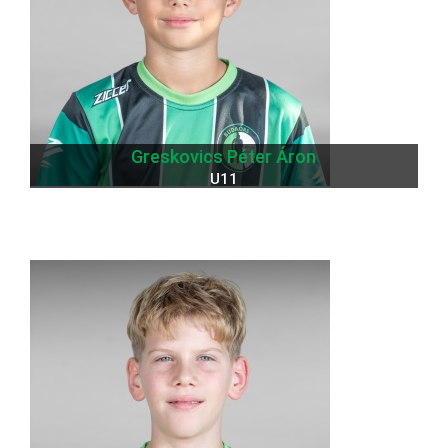
Greskovics Péter Áron
U11