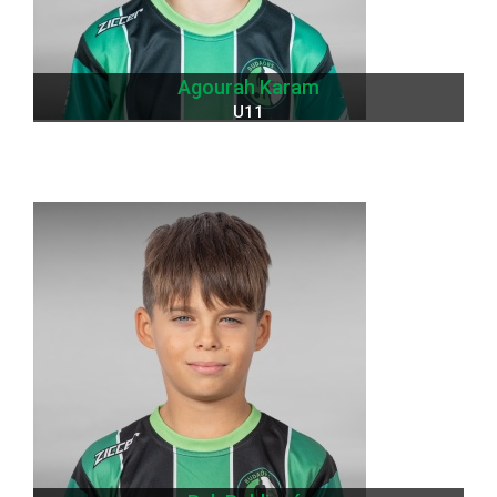
Agourah Karam
U11