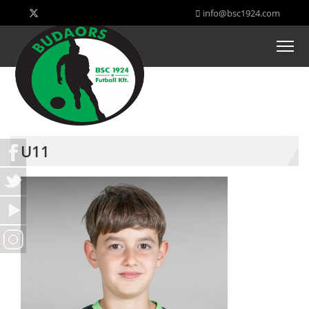
info@bsc1924.com
U11