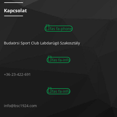
Kapcsolat
fas fa-phone
Budaörsi Sport Club Labdarúgó Szakosztály
fas fa-info
+36-23-422-691
fas fa-info
info@bsc1924.com