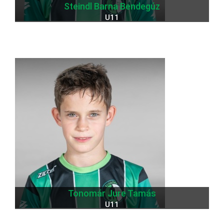
Steindl Barna Bendegúz
U11
Tonomár Jure Tamás
U11