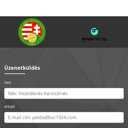
Üzenetküldés
nev
email