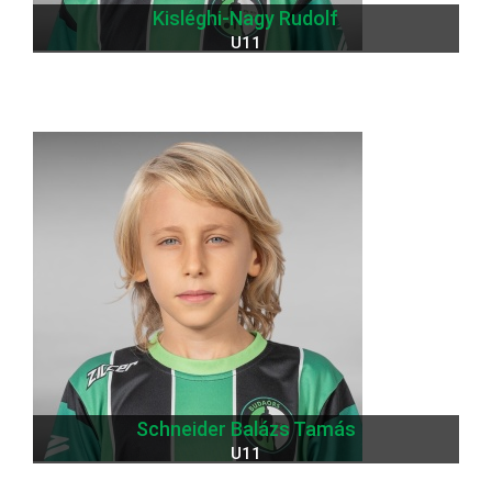
Kisléghi-Nagy Rudolf
U11
Schneider Balázs Tamás
U11