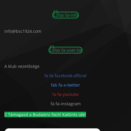
fas fa-info
info@bsc1924.com
fas fa-user-tie
A klub vezetősége
fa fa-facebook-official
fab fa-x-twitter
fa fa-youtube
fa fa-instagram
Támogasd a Budaörsi focit! Kattints ide!