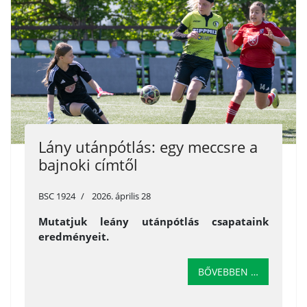
Lány utánpótlás: egy meccsre a
bajnoki címtől
BSC 1924
2026. április 28
Mutatjuk leány utánpótlás csapataink
eredményeit.
BŐVEBBEN …