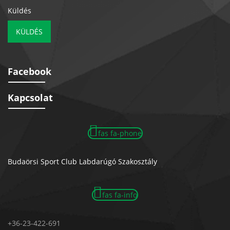
Küldés
KÜLDÉS
Facebook
Kapcsolat
fas fa-phone
Budaörsi Sport Club Labdarúgó Szakosztály
fas fa-info
+36-23-422-691