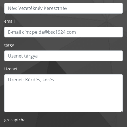
email
tárgy
Üzenet
grecaptcha