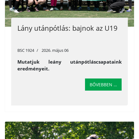
Lány utánpótlás: bajnok az U19
BSC 1924
2026. május 06
Mutatjuk leány utánpótláscsapataink
eredményeit.
BŐVEBBEN …