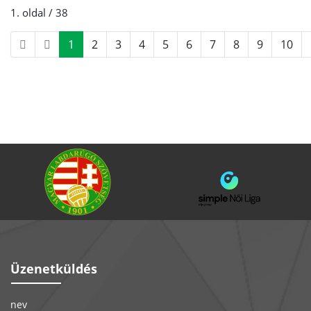
1. oldal / 38
1
2
3
4
5
6
7
8
9
10
Üzenetküldés
nev