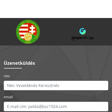
Üzenetküldés
nev
email