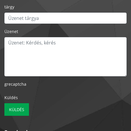
tárgy
Üzenet
grecaptcha
Küldés
KÜLDÉS