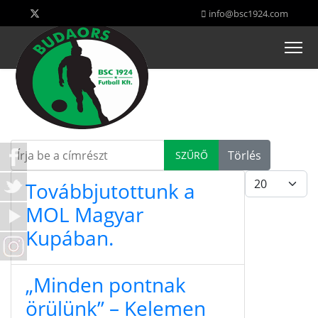
info@bsc1924.com
Írja be a címrészt
Törlés
SZŰRŐ
Tételek #
Továbbjutottunk a
MOL Magyar
Kupában.
„Minden pontnak
örülünk” – Kelemen