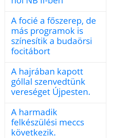
női NB II-ben
A focié a főszerep, de
más programok is
színesítik a budaörsi
focitábort
A hajrában kapott
góllal szenvedtünk
vereséget Újpesten.
A harmadik
felkészülési meccs
következik.