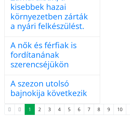
kisebbek hazai
környezetben zárták
a nyári felkészülést.
A nők és férfiak is
fordítanának
szerencséjükön
A szezon utolsó
bajnokija következik
1
2
3
4
5
6
7
8
9
10
1. oldal / 38