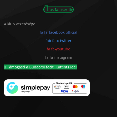
fas fa-user-tie
A klub vezetősége
fa fa-facebook-official
fab fa-x-twitter
fa fa-youtube
fa fa-instagram
Támogasd a Budaörsi focit! Kattints ide!