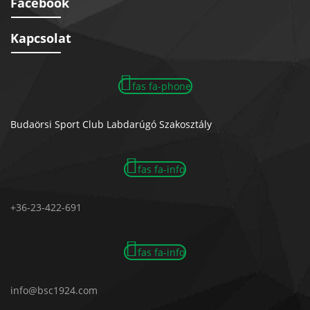
Facebook
Kapcsolat
fas fa-phone
Budaörsi Sport Club Labdarúgó Szakosztály
fas fa-info
+36-23-422-691
fas fa-info
info@bsc1924.com