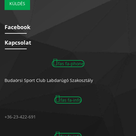
KÜLDÉS
Facebook
Kapcsolat
fas fa-phone
Budaörsi Sport Club Labdarúgó Szakosztály
fas fa-info
+36-23-422-691