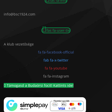
fas fa-info
info@bsc1924.com
fas fa-user-tie
A klub vezetősége
fa fa-facebook-official
fab fa-x-twitter
fa fa-youtube
fa fa-instagram
Támogasd a Budaörsi focit! Kattints ide!