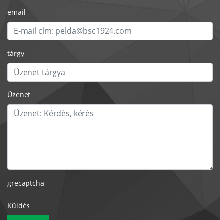
email
tárgy
Üzenet
grecaptcha
Küldés