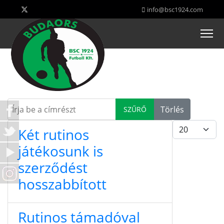
info@bsc1924.com
Írja be a címrészt
Törlés
SZŰRŐ
Tételek #
Két rutinos
játékosunk is
szerződést
hosszabbított
Rutinos támadóval