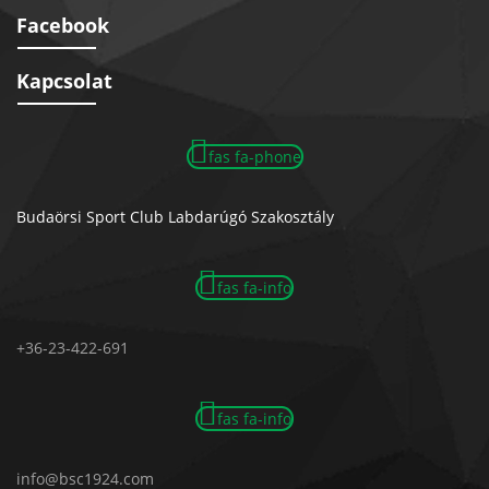
Facebook
Kapcsolat
fas fa-phone
Budaörsi Sport Club Labdarúgó Szakosztály
fas fa-info
+36-23-422-691
fas fa-info
info@bsc1924.com