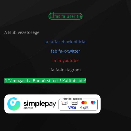
fas fa-user-tie
A klub vezetősége
fa fa-facebook-official
fab fa-x-twitter
fa fa-youtube
fa fa-instagram
Támogasd a Budaörsi focit! Kattints ide!