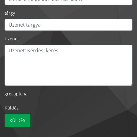
tárgy
Üzenet
grecaptcha
Küldés
KÜLDÉS