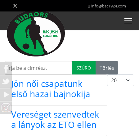
info@bsc1924.com
Írja be a címrészt
Törlés
SZŰRŐ
Tételek #
Jön női csapatunk
első hazai bajnokija
Vereséget szenvedtek
a lányok az ETO ellen