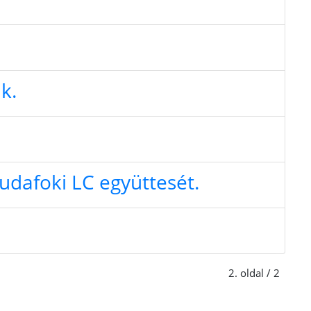
k.
udafoki LC együttesét.
2. oldal / 2