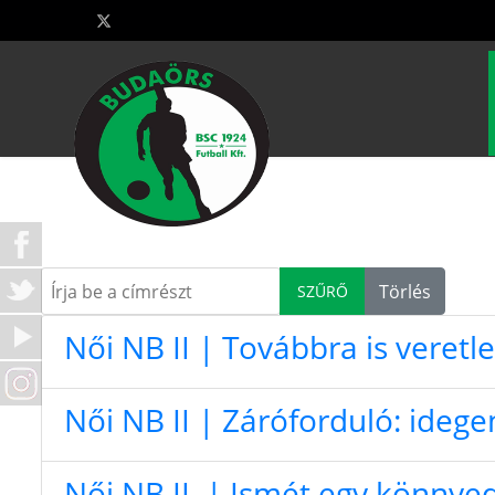
Írja be a címrészt
Törlés
SZŰRŐ
Női NB II | Továbbra is veretl
Női NB II | Záróforduló: ideg
Női NB II. | Ismét egy könnyed