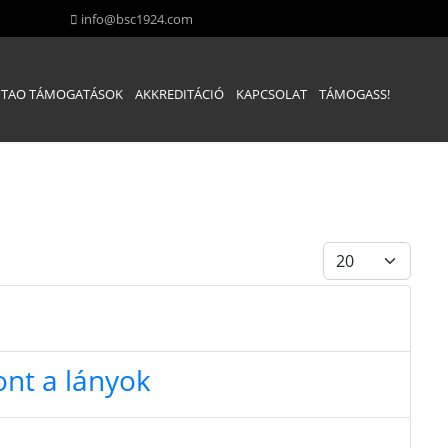
info@bsc1924.com
TAO TÁMOGATÁSOK
AKKREDITÁCIÓ
KAPCSOLAT
TÁMOGASS!
Tételek #
ont a lányok