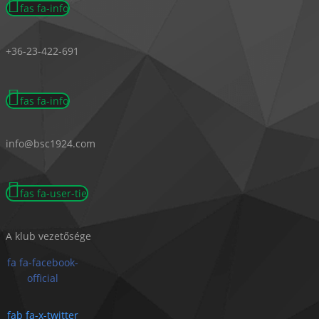
fas fa-info
+36-23-422-691
fas fa-info
info@bsc1924.com
fas fa-user-tie
A klub vezetősége
fa fa-facebook-
official
fab fa-x-twitter