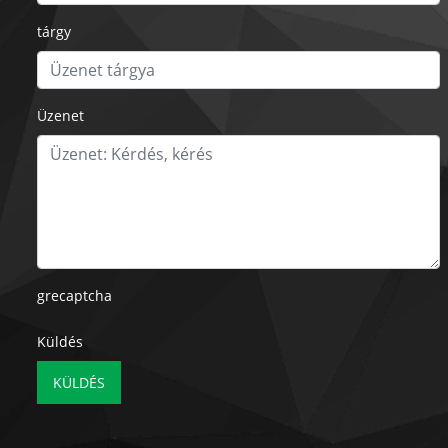
tárgy
Üzenet
grecaptcha
Küldés
KÜLDÉS