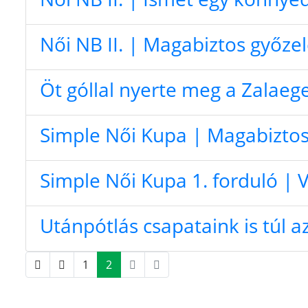
Női NB II. | Magabiztos győz
Öt góllal nyerte meg a Zalaeg
Simple Női Kupa | Magabiztos
Simple Női Kupa 1. forduló | 
Utánpótlás csapataink is túl 
1
2