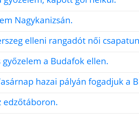
elem Nagykanizsán.
erszeg elleni rangadót női csapatun
 győzelem a Budafok ellen.
Vasárnap hazai pályán fogadjuk a B
az edzőtáboron.