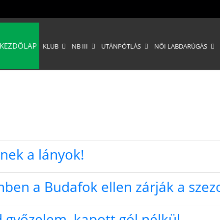
KEZDŐLAP
KLUB
NB III
UTÁNPÓTLÁS
NŐI LABDARÚGÁS
enek a lányok!
enben a Budafok ellen zárják a szez
 győzelem, kapott gól nélkül.