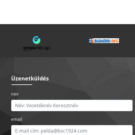
Üzenetküldés
nev
email