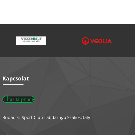
Kapcsolat
fas fa-phone
Budaörsi Sport Club Labdarúgó Szakosztály