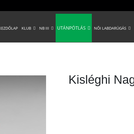
UTÁNPÓTLÁS
KEZDŐLAP
KLUB
NB III
NŐI LABDARÚGÁS
Kisléghi Na