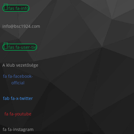
fas fa-info
info@bsc1924.com
fas fa-user-tie
A klub vezetősége
fa fa-facebook-
official
fab fa-x-twitter
fa fa-youtube
fa fa-instagram