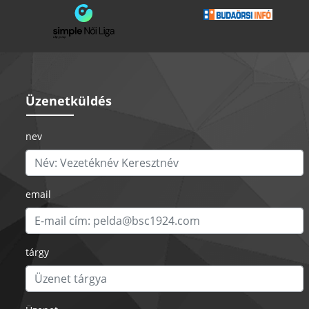
Üzenetküldés
nev
email
tárgy