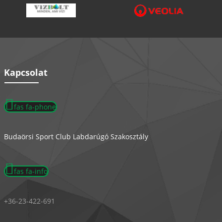
Kapcsolat
fas fa-phone
Budaörsi Sport Club Labdarúgó Szakosztály
fas fa-info
+36-23-422-691