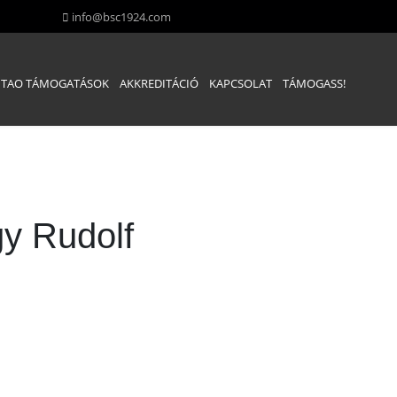
info@bsc1924.com
TAO TÁMOGATÁSOK
AKKREDITÁCIÓ
KAPCSOLAT
TÁMOGASS!
gy Rudolf