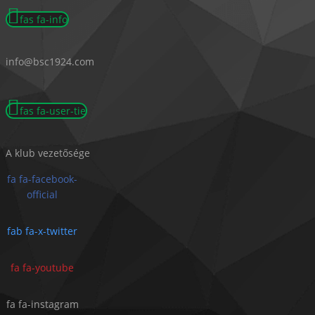
fas fa-info
info@bsc1924.com
fas fa-user-tie
A klub vezetősége
fa fa-facebook-
official
fab fa-x-twitter
fa fa-youtube
fa fa-instagram