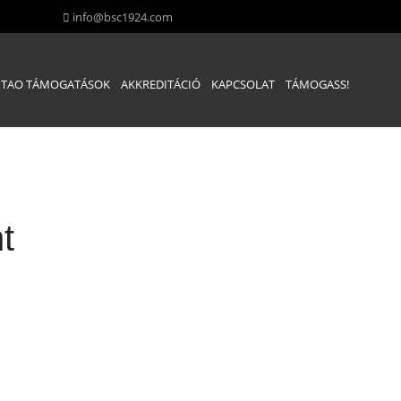
info@bsc1924.com
TAO TÁMOGATÁSOK
AKKREDITÁCIÓ
KAPCSOLAT
TÁMOGASS!
t