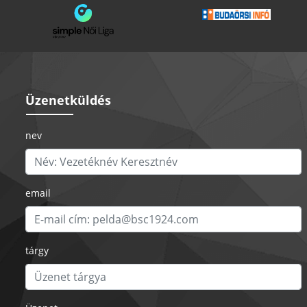
Üzenetküldés
nev
email
tárgy