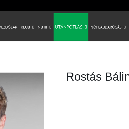
UTÁNPÓTLÁS
KEZDŐLAP
KLUB
NB III
NŐI LABDARÚGÁS
Rostás Bálin