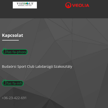
Kapcsolat
fas fa-phone
Budaörsi Sport Club Labdarúgó Szakosztály
fas fa-info
+36-23-422-691