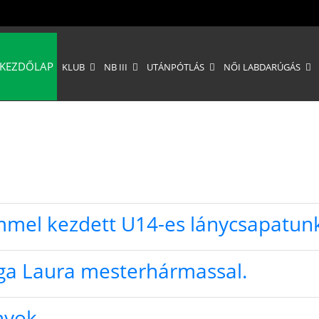
KEZDŐLAP
KLUB
NB III
UTÁNPÓTLÁS
NŐI LABDARÚGÁS
mel kezdett U14-es lánycsapatun
ga Laura mesterhármassal.
nyok.