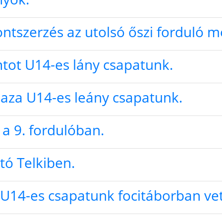
ntszerzés az utolsó őszi forduló m
tot U14-es lány csapatunk.
haza U14-es leány csapatunk.
a 9. fordulóban.
tó Telkiben.
U14-es csapatunk focitáborban vett