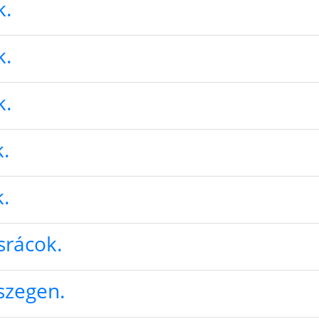
k.
k.
k.
.
.
srácok.
szegen.