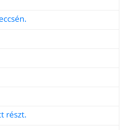
eccsén.
 részt.