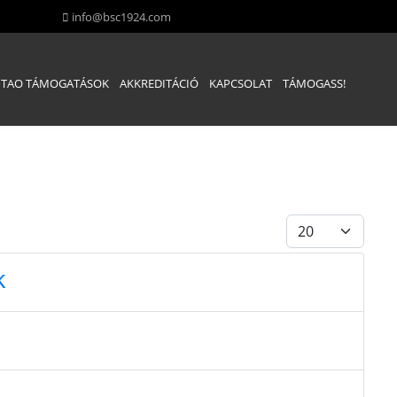
info@bsc1924.com
TAO TÁMOGATÁSOK
AKKREDITÁCIÓ
KAPCSOLAT
TÁMOGASS!
Tételek #
k