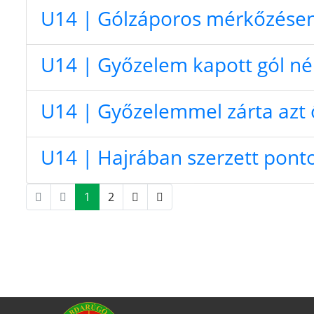
U14 | Gólzáporos mérkőzésen 
U14 | Győzelem kapott gól nél
U14 | Győzelemmel zárta azt 
U14 | Hajrában szerzett pont
1
2