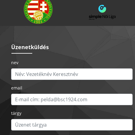
Üzenetküldés
nev
email
tárgy