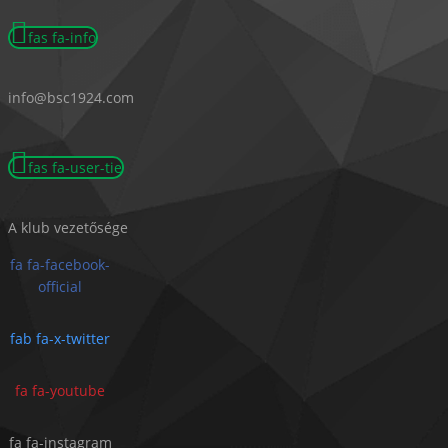
fas fa-info
info@bsc1924.com
fas fa-user-tie
A klub vezetősége
fa fa-facebook-
official
fab fa-x-twitter
fa fa-youtube
fa fa-instagram