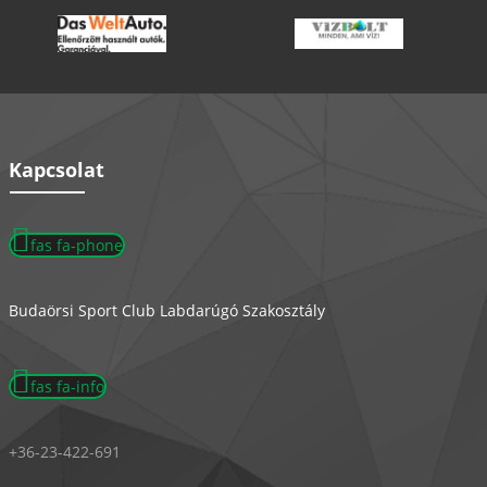
Kapcsolat
fas fa-phone
Budaörsi Sport Club Labdarúgó Szakosztály
fas fa-info
+36-23-422-691