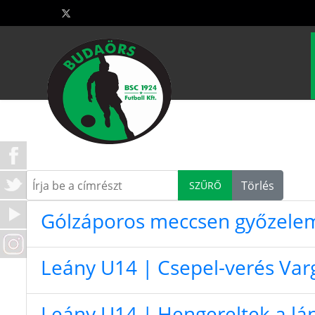
Írja be a címrészt
Törlés
SZŰRŐ
Gólzáporos meccsen győzelem
Leány U14 | Csepel-verés Var
Leány U14 | Hengereltek a lá