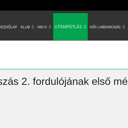
UTÁNPÓTLÁS
KEZDŐLAP
KLUB
NB III
NŐI LABDARÚGÁS
zás 2. fordulójának első m