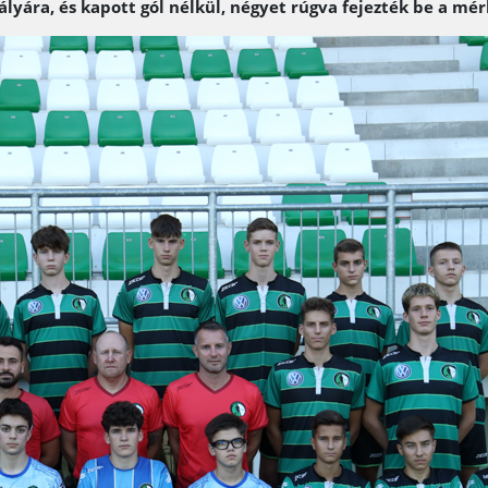
lyára, és kapott gól nélkül, négyet rúgva fejezték be a mér