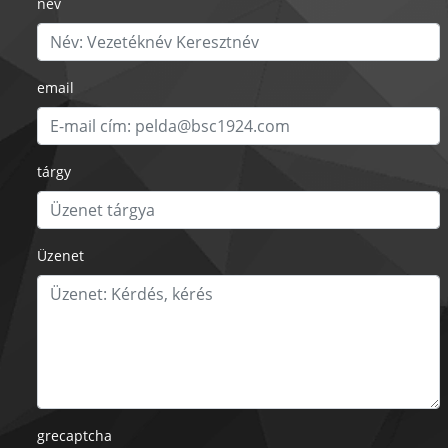
nev
email
tárgy
Üzenet
grecaptcha