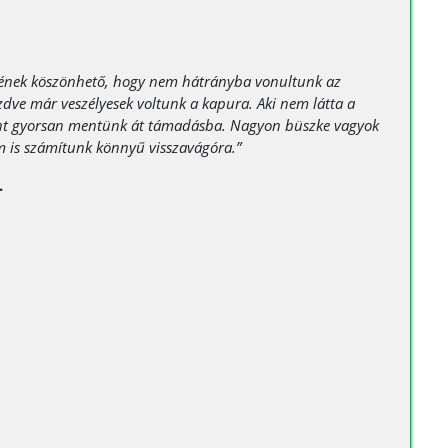
ényének köszönhető, hogy nem hátrányba vonultunk az
zdve már veszélyesek voltunk a kapura. Aki nem látta a
szont gyorsan mentünk át támadásba. Nagyon büszke vagyok
m is számítunk könnyű visszavágóra.”
.