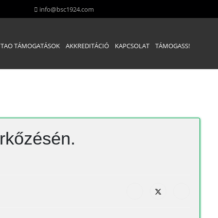
info@bsc1924.com
TAO TÁMOGATÁSOK
AKKREDITÁCIÓ
KAPCSOLAT
TÁMOGASS!
érkőzésén.