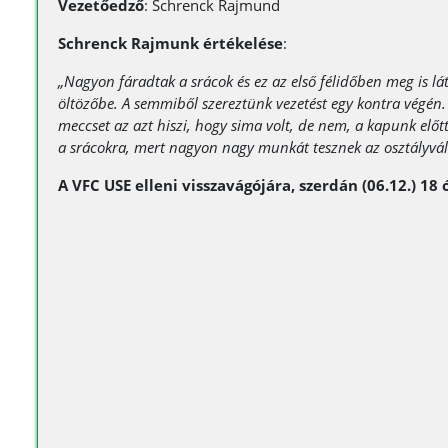
Vezetőedző
: Schrenck Rajmund
Schrenck Rajmunk értékelése
:
„Nagyon fáradtak a srácok és ez az első félidőben meg is 
öltözőbe. A semmiből szereztünk vezetést egy kontra végén.
meccset az azt hiszi, hogy sima volt, de nem, a kapunk el
a srácokra, mert nagyon nagy munkát tesznek az osztályvál
A VFC USE elleni visszavágójára, szerdán (06.12.) 18