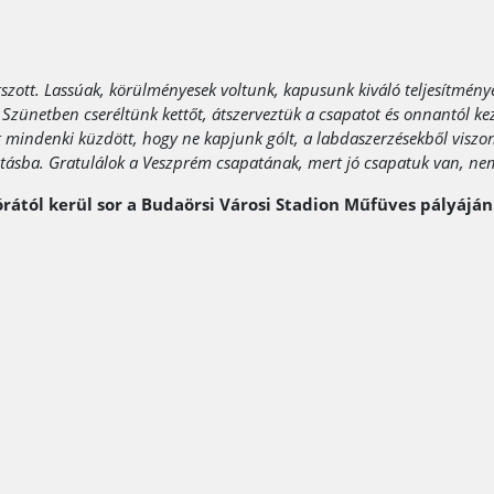
látszott. Lassúak, körülményesek voltunk, kapusunk kiváló teljesítm
 Szünetben cseréltünk kettőt, átszerveztük a csapatot és onnantól ke
őtt mindenki küzdött, hogy ne kapjunk gólt, a labdaszerzésekből vi
tásba. Gratulálok a Veszprém csapatának, mert jó csapatuk van, ne
 órától kerül sor a Budaörsi Városi Stadion Műfüves pályáján