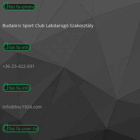
fas fa-phone
Budaörsi Sport Club Labdarúgó Szakosztály
fas fa-info
+36-23-422-691
fas fa-info
info@bsc1924.com
fas fa-user-tie