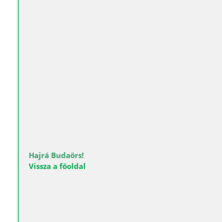
premium bootstrap themes
Hajrá Budaörs!
Vissza a főoldal