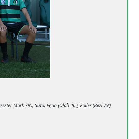
szter Márk 79’), Sütő, Egan (Oláh 46’), Koller (Bézi 79’)