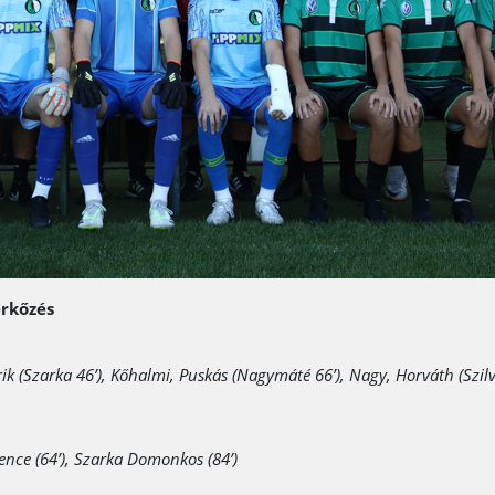
érkőzés
ik (Szarka 46’), Kőhalmi, Puskás (Nagymáté 66’), Nagy, Horváth (Szilve
Bence (64’), Szarka Domonkos (84’)