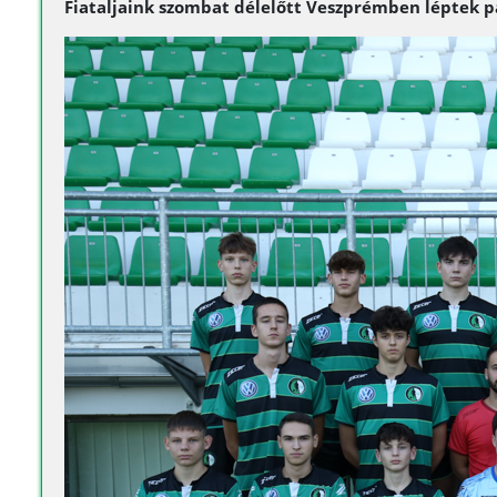
Fiataljaink szombat délelőtt Veszprémben léptek pá