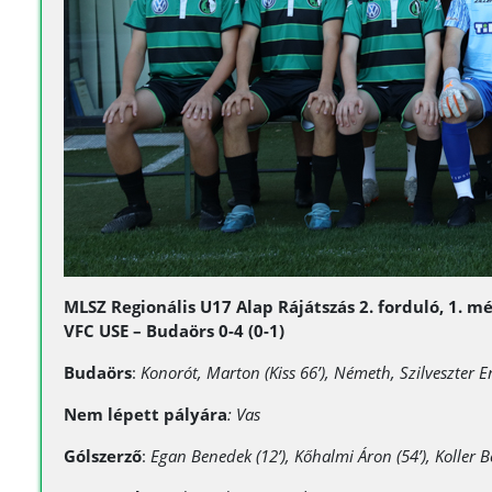
MLSZ Regionális U17 Alap Rájátszás 2. forduló, 1. m
VFC USE – Budaörs 0-4 (0-1)
Budaörs
:
Konorót, Marton (Kiss 66’), Németh, Szilveszter Er
Nem lépett pályára
: Vas
Gólszerző
:
Egan Benedek (12’), Kőhalmi Áron (54’), Koller 