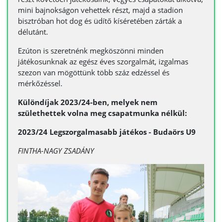
mini bajnokságon vehettek részt, majd a stadion
bisztróban hot dog és üdítő kíséretében zárták a
délutánt.
Ezúton is szeretnénk megköszönni minden
játékosunknak az egész éves szorgalmát, izgalmas
szezon van mögöttünk több száz edzéssel és
mérkőzéssel.
Különdíjak 2023/24-ben, melyek nem
születhettek volna meg csapatmunka nélkül:
2023/24 Legszorgalmasabb játékos - Budaörs U9
FINTHA-NAGY ZSADÁNY