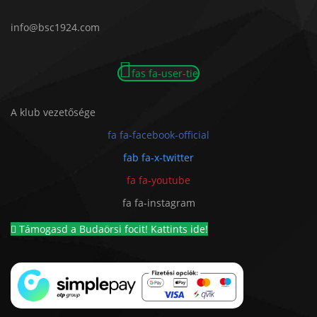
info@bsc1924.com
fas fa-user-tie
A klub vezetősége
fa fa-facebook-official
fab fa-x-twitter
fa fa-youtube
fa fa-instagram
Támogasd a Budaörsi focit! Kattints ide!