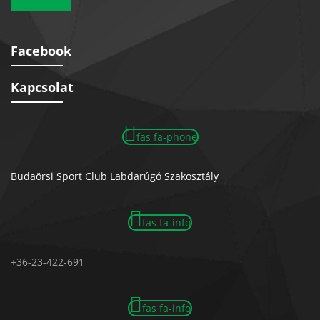
Facebook
Kapcsolat
fas fa-phone
Budaörsi Sport Club Labdarúgó Szakosztály
fas fa-info
+36-23-422-691
fas fa-info