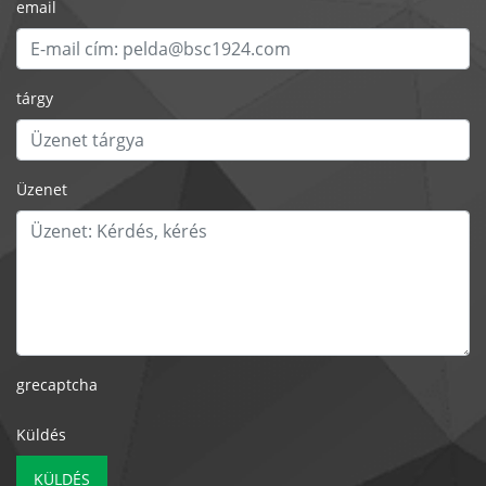
email
tárgy
Üzenet
grecaptcha
Küldés
KÜLDÉS