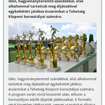
Idén, hagyományteremtő szándékkal, első
alkalommal tartottuk meg díjátadóval
egybekötött játékos évzárónkat a Tehetség
Központ korosztályai számára.
Idén, hagyományteremtő szándékkal, első alkalommal
tartottuk meg díjátadóval egybekötött játékos
évzárónkat a Tehetség Központ korosztályai számára.
A program során rövid köszöntő után, először a
korosztályos edzők díjazták játékosaikat. A formális
részt követően játékosaink, vegyes csapatokat alkotva,