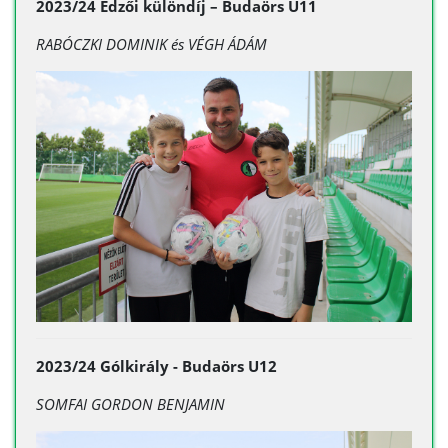
2023/24 Edzői különdíj – Budaörs U11
RABÓCZKI DOMINIK és
VÉGH ÁDÁM
2023/24 Gólkirály - Budaörs U12
SOMFAI GORDON BENJAMIN