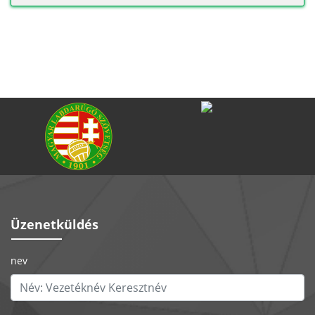
Hajrá Budaörs!
Vissza a főoldal
Hajrá Budaörs!
Vissza a főoldal
Üzenetküldés
nev