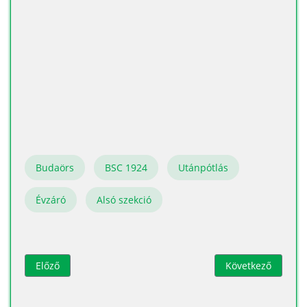
Budaörs
BSC 1924
Utánpótlás
Évzáró
Alsó szekció
Előző cikk: Továbbra is Tehetség Központ a Budaörsi SC!
Következő cikk: U
Előző
Következő