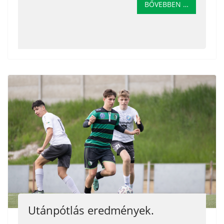
BŐVEBBEN …
Utánpótlás eredmények.