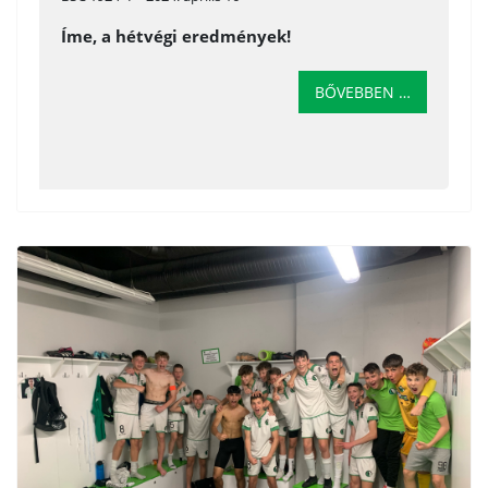
Íme, a hétvégi eredmények!
BŐVEBBEN …