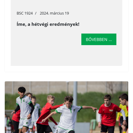
BSC 1924
2024. március 19
Íme, a hétvégi eredmények!
BŐVEBBEN …