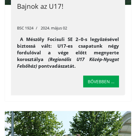
Bajnok az U17!
BSC 1924
2024. május 02
A Mészöly Focisuli SE 2–0-s legyőzésével
biztossá vált: U17-es csapatunk négy
fordulóval a vége előtt megnyerte
korosztálya
(Regionális U17 Közép-Nyugat
Felsőház)
pontvadászatát.
BŐVEBBEN …