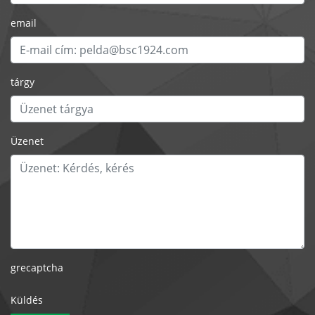
email
tárgy
Üzenet
grecaptcha
Küldés