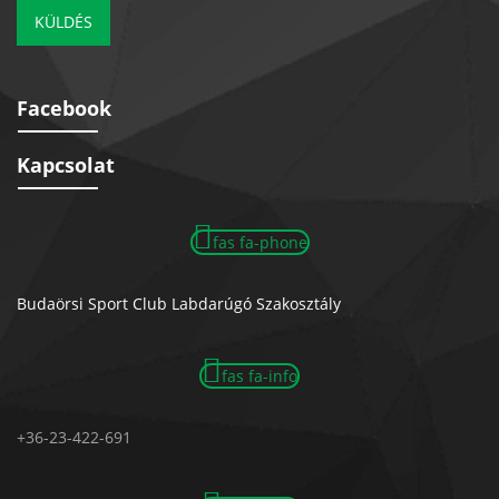
KÜLDÉS
Facebook
Kapcsolat
fas fa-phone
Budaörsi Sport Club Labdarúgó Szakosztály
fas fa-info
+36-23-422-691