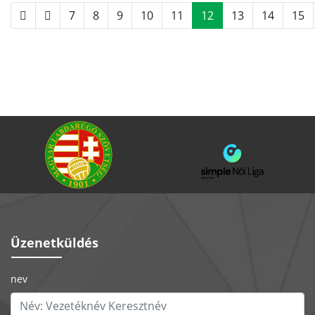
7
8
9
10
11
12
13
14
15
Üzenetküldés
nev