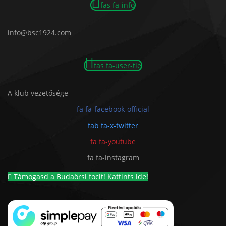
fas fa-info
info@bsc1924.com
fas fa-user-tie
A klub vezetősége
fa fa-facebook-official
fab fa-x-twitter
fa fa-youtube
fa fa-instagram
Támogasd a Budaörsi focit! Kattints ide!